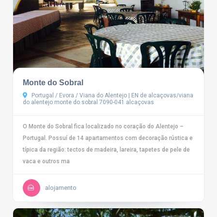
Monte do Sobral
Portugal / Evora / Viana do Alentejo | EN de alcaçovas/viana
do alentejo monte do sobral 7090-041 alcaçovas
O Monte do Sobral fica localizado no coração do Alentejo –
Portugal. Possuí de 14 apartamentos com decoração rústica e
típica da região: tectos de madeira, lareira, tapetes de pele de
vaca e outros ma
alojamento