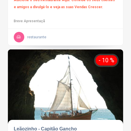
e amigos a divulgá-lo e veja as suas Vendas Crescer.
Breve Apresentaçã
restaurante
- 10 %
Leãozinho - Capitão Gancho