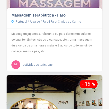
Massagem Terapêutica - Faro
Portugal / Algarve / Faro | Faro, Clínica do Carmo
Massagem japonesa, relaxante ou para dores musculares,
coluna, tendinites, stress e cansaço, etc... uma massagem
dura cerca de uma hora e meia, e é ao corpo todo incluindo
cabeça, mãos e pés, etc...
actividades turisticas
- 15 %