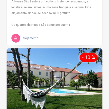
A House São Bento é um edifício histórico recuperado, e
localiza-se em Lisboa, numa zona tranquila e segura. Este
alojamento dispõe de acesso Wi-Fi gratuito.
Os quartos da House São Bento possuem t
alojamento
- 10 %