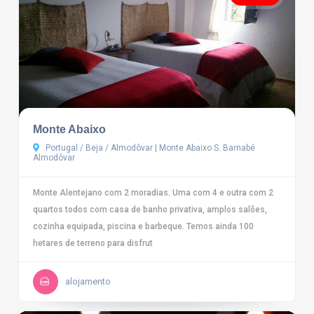
Monte Abaixo
Portugal / Beja / Almodôvar | Monte Abaixo S. Barnabé
Almodôvar
Monte Alentejano com 2 moradias. Uma com 4 e outra com 2
quartos todos com casa de banho privativa, amplos salões,
cozinha equipada, piscina e barbeque. Temos ainda 100
hetares de terreno para disfrut
alojamento