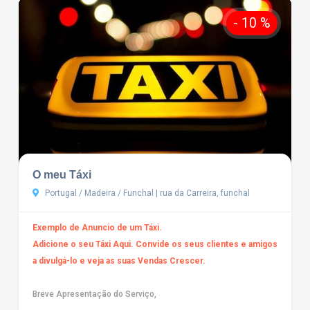
- 10 %
O meu Táxi
Portugal / Madeira / Funchal | rua da Carreira, funchal
Exemplo de Anuncio de um Táxi.
Adicione o seu Táxi Aqui. Convide os seus clientes e amigos
a divulgá-lo e veja as suas Vendas Crescer.
Breve Apresentação do Serviço,