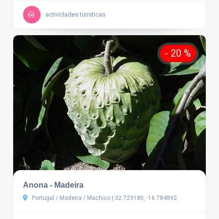
actividades turisticas
- 20 %
Anona - Madeira
Portugal / Madeira / Machico | 32.729180, -16.784892