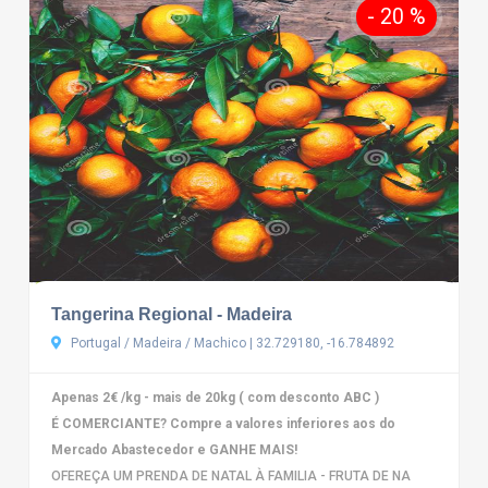
- 20 %
Tangerina Regional - Madeira
Portugal / Madeira / Machico | 32.729180, -16.784892
Apenas 2€ /kg - mais de 20kg ( com desconto ABC )
É COMERCIANTE? Compre a valores inferiores aos do
Mercado Abastecedor e GANHE MAIS!
OFEREÇA UM PRENDA DE NATAL À FAMILIA - FRUTA DE NA